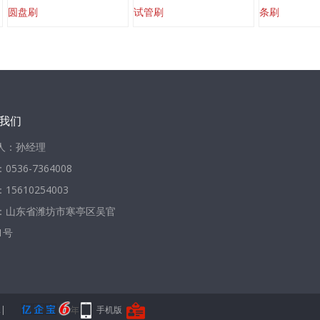
圆盘刷
试管刷
条刷
我们
人：孙经理
0536-7364008
15610254003
：山东省潍坊市寒亭区吴官
1号
2
|
手机版