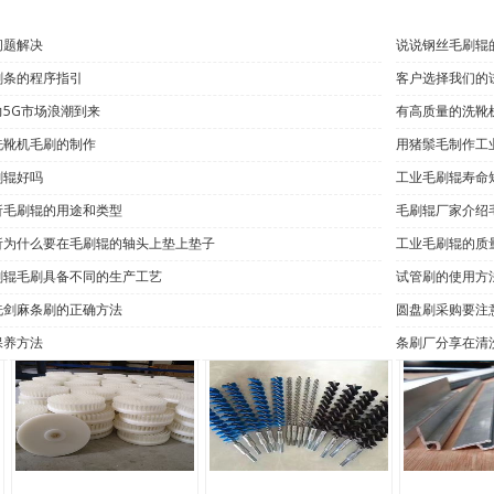
问题解决
说说钢丝毛刷辊
刷条的程序指引
客户选择我们的
5G市场浪潮到来
有高质量的洗靴
洗靴机毛刷的制作
用猪鬃毛制作工
刷辊好吗
工业毛刷辊寿命
析毛刷辊的用途和类型
毛刷辊厂家介绍
析为什么要在毛刷辊的轴头上垫上垫子
工业毛刷辊的质
刷辊毛刷具备不同的生产工艺
试管刷的使用方
洗剑麻条刷的正确方法
圆盘刷采购要注
保养方法
条刷厂分享在清