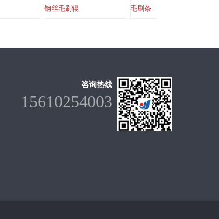
钢丝毛刷辊
毛刷条
咨询热线
15610254003