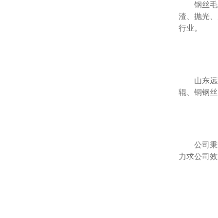
钢丝毛刷
渣、抛光、
行业。
山东远建
辊、铜钢丝
公司秉承“
力求公司效