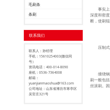
毛刷条
事实上，
条刷
深度和密度
断，使刷辊
联系我们
压制式钢
联系人：孙经理
手机：15610254003(微信同
号）
资讯电话：400-014-8090
座机：0536-7364008
缠绕钢丝
邮箱：
刷一般包括
yuanjianmaoshua@163.com
丝滚刷。因
公司地址：山东省潍坊市寒亭区
吴官庄321号