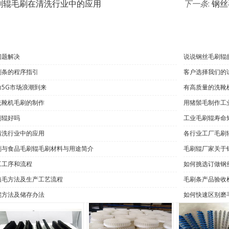
刷辊毛刷在清洗行业中的应用
下一条
:
钢丝
问题解决
说说钢丝毛刷辊
刷条的程序指引
客户选择我们的
5G市场浪潮到来
有高质量的洗靴
洗靴机毛刷的制作
用猪鬃毛制作工
刷辊好吗
工业毛刷辊寿命
清洗行业中的应用
各行业工厂毛刷
刷与食品毛刷辊毛刷材料与用途简介
毛刷辊厂家关于
工工序和流程
如何挑选订做钢
植毛方法及生产工艺流程
毛刷条产品验收
辊方法及储存办法
如何快速区别磨