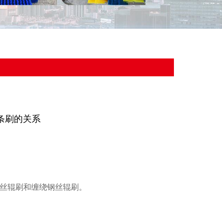
条刷的关系
丝辊刷和缠绕钢丝辊刷。