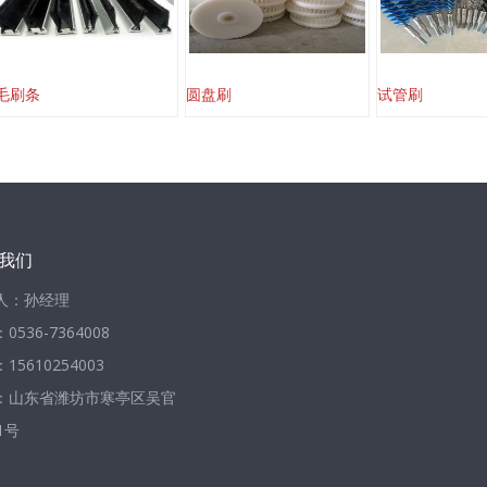
毛刷条
圆盘刷
试管刷
我们
人：孙经理
0536-7364008
15610254003
：山东省潍坊市寒亭区吴官
1号