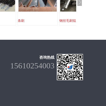
条刷
钢丝毛刷辊
毛
咨询热线
15610254003