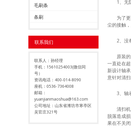
1、无防
毛刷条
条刷
为了更换
尘的接触，
2、没有
联系我们
原装的清
联系人：孙经理
一直处在超
手机：15610254003(微信同
新设计轴承
号）
意针对清扫
资讯电话：400-014-8090
座机：0536-7364008
邮箱：
3、轴承
yuanjianmaoshua@163.com
公司地址：山东省潍坊市寒亭区
清扫机刷
吴官庄321号
脱落造成损
果在不关闭