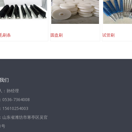
毛刷条
圆盘刷
试管刷
我们
人：孙经理
0536-7364008
15610254003
：山东省潍坊市寒亭区吴官
1号