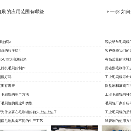
盘刷的应用范围有哪些
下一条
:
如何
问题解决
说说钢丝毛刷辊
刷条的程序指引
客户选择我们的
5G市场浪潮到来
有高质量的洗靴
洗靴机毛刷的制作
用猪鬃毛制作工
刷辊好吗
工业毛刷辊寿命
范围有哪些
圆盘刷和滚刷在
享毛刷辊的生产方法
工业毛刷辊的种
析毛刷辊的用途和类型
毛刷辊厂家介绍
析为什么要在毛刷辊的轴头上垫上垫子
工业毛刷辊的质
刷辊毛刷具备不同的生产工艺
试管刷的使用方