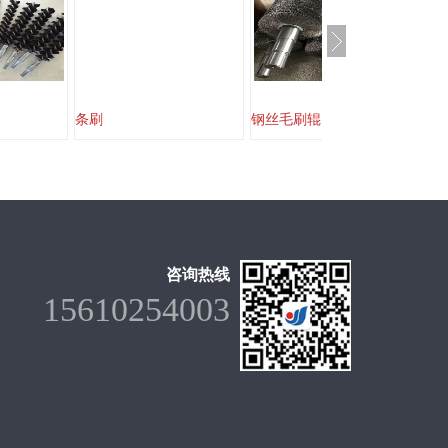
条刷
钢丝毛刷辊
毛
咨询热线
15610254003