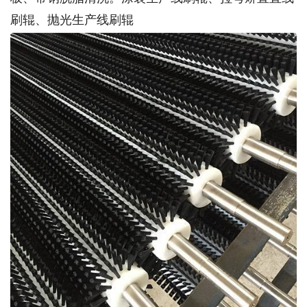
刷辊、抛光生产线刷辊