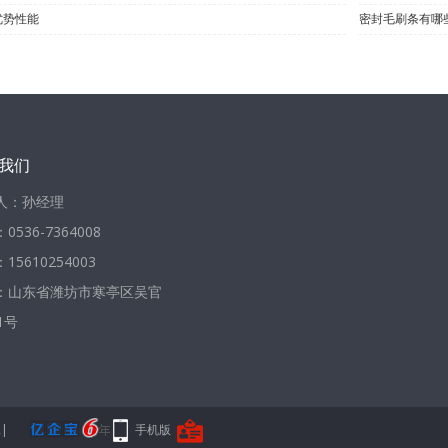
优势性能
密封毛刷条有哪
我们
人：孙经理
0536-7364008
15610254003
：山东省潍坊市寒亭区吴官
1号
2
|
手机版