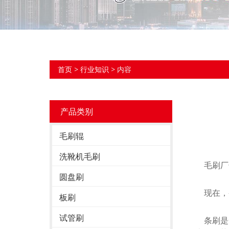
首页
>
行业知识
> 内容
产品类别
毛刷辊
洗靴机毛刷
毛刷厂告
圆盘刷
现在，条
板刷
试管刷
条刷是一