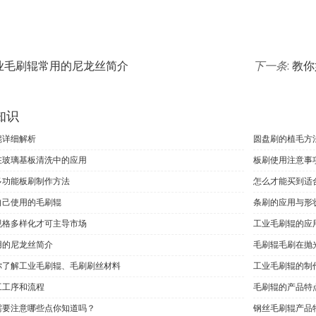
业毛刷辊常用的尼龙丝简介
下一条
:
教你
知识
辊详细解析
圆盘刷的植毛方
在玻璃基板清洗中的应用
板刷使用注意事
多功能板刷制作方法
怎么才能买到适
自己使用的毛刷辊
条刷的应用与形
规格多样化才可主导市场
工业毛刷辊的应
用的尼龙丝简介
毛刷辊毛刷在抛
你了解工业毛刷辊、毛刷刷丝材料
工业毛刷辊的制
工工序和流程
毛刷辊的产品特
需要注意哪些点你知道吗？
钢丝毛刷辊产品