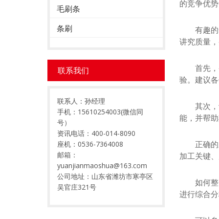
的竞争优势
毛刷条
条刷
有趣的一幕
讲究质量，
首先，条
联系我们
验。建议各
联系人：孙经理
其次，识别
手机：15610254003(微信同
能，并帮助
号）
资讯电话：400-014-8090
正确的顺
座机：0536-7364008
邮箱：
加工关键、
yuanjianmaoshua@163.com
公司地址：山东省潍坊市寒亭区
如何整合
吴官庄321号
进行综合分