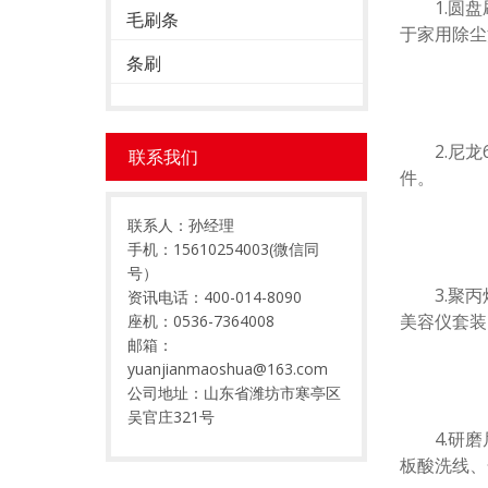
1.圆盘刷
毛刷条
于家用除尘
条刷
2.尼龙6
联系我们
件。
联系人：孙经理
手机：15610254003(微信同
号）
3.聚丙烯
资讯电话：400-014-8090
美容仪套装
座机：0536-7364008
邮箱：
yuanjianmaoshua@163.com
公司地址：山东省潍坊市寒亭区
吴官庄321号
4.研磨尼
板酸洗线、