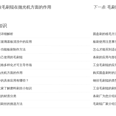
业毛刷辊在抛光机方面的作用
下一条
:
毛刷
知识
辊详细解析
圆盘刷的植毛方
在玻璃基板清洗中的应用
板刷使用注意事
多功能板刷制作方法
怎么才能买到适
自己使用的毛刷辊
条刷的应用与形
规格多样化才可主导市场
工业毛刷辊的应
抛光机方面的作用
购买圆盘刷时的
中的具体应用有哪些？
钢丝毛刷辊的类
大家了解磨料刷丝小知识
工业毛刷辊的刷
辊的材质分类
条刷厂为您介绍
绍刷丝的挑选方法
毛刷辊厂家介绍