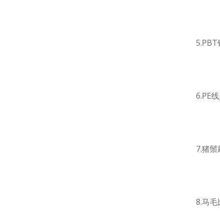
5.PBT
6.PE线
7.猪鬃
8.马毛